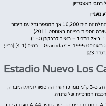
רחבי האצטדיון.
 מעניין
קיבולת האצטדיון: 22,524 צופים (בהתחלה זה היה 16,200 אך המספר גדל עם חיבור
 נוספים בפינות באוגוסט 2011).
המשחק הראשון של גרנדה CF: נערך ב-22 באוגוסט 1995. Granada CF – בטיס (4-1) [גביע
נדה 23].
האצטדיון ממוקם בקצה הדרומי של העיר גרנדה, כ-3 ק"מ ממרכז העיר ההיסטורי ומאלהמברה,
האצטדיון שוכן ממש צפונית לכביש המהיר A-395, המתחבר עם הכביש המהיר A-44 מערבה יותר,