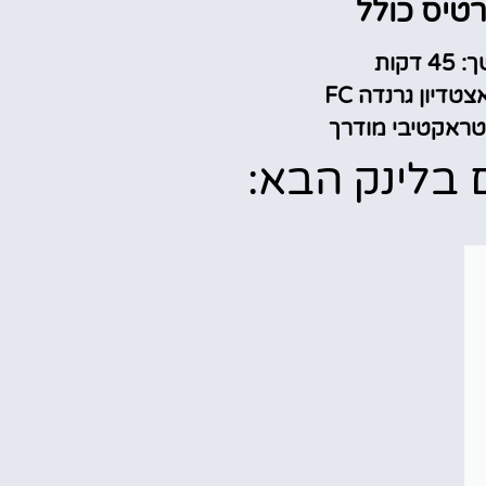
טיס כולל
4 דקות
טדיון גרנדה FC
נטראקטיבי מודרך
 בלינק הבא: