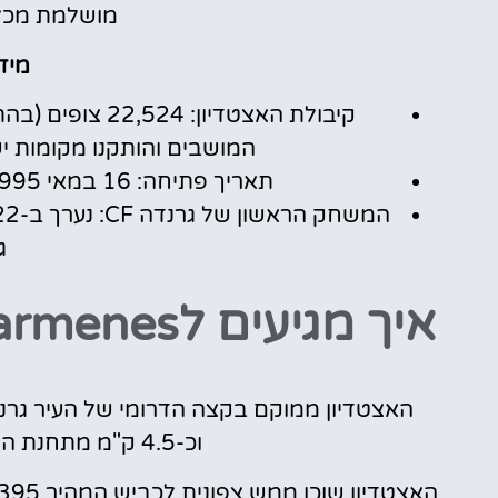
מושלמת מכל 
מידע
המושבים והותקנו מקומות ישיבה
תאריך פתיחה: 16 במאי 1995. ריאל מדריד – באייר לברקוזן (1-0).
גר
איך מגיעים
לEstadio Nuevo Los Carmenes
וכ-4.5 ק"מ מתחנת הרכבת המרכזית של גרנדה.