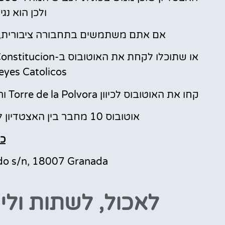
ולכן הוא נג
אם אתם משתמשים בתחבורה ציבורית, אתם
Reyes Catolicos במרכז ההיסטו
קחו את האוטובוס לכיוון Torre de la Polvora ורדו בתחנה Pintor Maldonado ממש מול האצטדיון.
אוטובוס 10 מחבר בין האצטדיון לחלקים המערביים והצפוניים של העיר.
כת
do s/n, 18007 Granada
לאכול, לשתות וליש