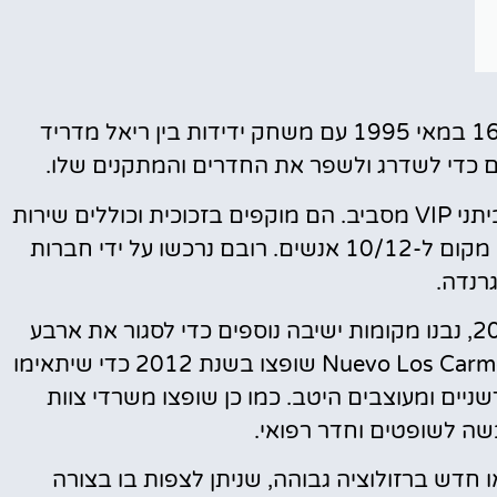
האיצטדיון Nuevo Los Cármenes נפתח ב-16 במאי 1995 עם משחק ידידות בין ריאל מדריד
ם כדי לשדרג ולשפר את החדרים והמתקנים שלו.
במהלך עונת 2010-2011 הצטייד האצטדיון בביתני VIP מסביב. הם מוקפים בזכוכית וכוללים שירות
קייטרינג, טלוויזיה, חימום ומיזוג אוויר, ויש בהם מקום ל-10/12 אנשים. רובם נרכשו על ידי חברות
רנדה.
לאחר שעלה לליגה הראשונה בלה ליגה ב-2011, נבנו מקומות ישיבה נוספים כדי לסגור את ארבע
פינות האצטדיון. חדרי ההלבשה באצטדיון Nuevo Los Carmenes שופצו בשנת 2012 כדי שיתאימו
ניים ומעוצבים היטב. כמו כן שופצו משרדי צוות
ה לשופטים וחדר רפואי.
וצאות וידאו חדש ברזולוציה גבוהה, שניתן לצפות בו בצורה