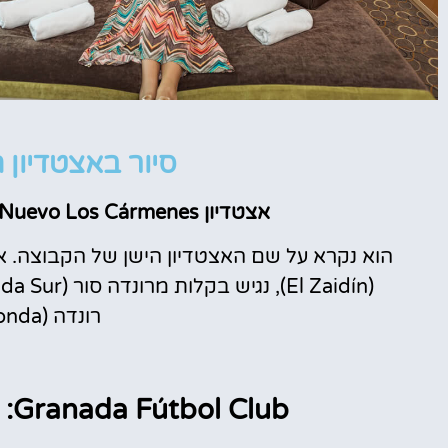
מלונות
סיור באצטדיון 
מציאת מלון
אצטדיון Nuevo Los Cármenes, הוא האצטדיון הביתי של גרנדה CF.
מומלץ?
הוא נקרא על שם האצטדיון הישן של הקבוצה. אצ
לחצו
(
El Zaidín)
, נגיש בקלות מרונדה סור (
da Sur)
פה!
רונדה (
onda)
Granada Fútbol Club: סיור אינטראקטיבי באצטדיון