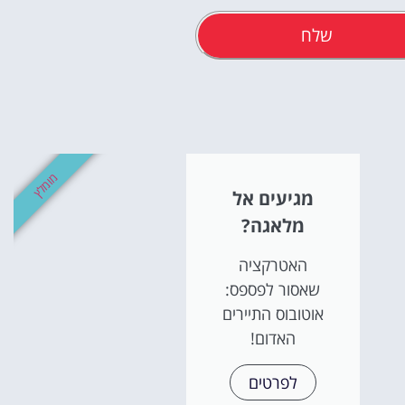
שלח
אטרקציו
וסיורים
מומלץ
מגיעים אל
הפעילויות השוות בי
מלאגה?
לחצו פה!
האטרקציה
שאסור לפספס:
אוטובוס התיירים
האדום!
לפרטים