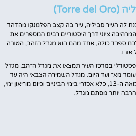
טיסות
Torre )
מציאת
נת לה העיר סביליה, עיר בה קצב הפלמנקו מהדהד
טיסה זולה?
המרהיבה ציוני דרך היסטוריים רבים המספרים את
לחצו
כת ספרד כולה, אחד מהם הוא מגדל הזהב, הטורה
פה!
 אורו.
יו של נהר הגואדלקוויר (Guadalquivir) הפסטורלי במרכז העיר תמצאו את מגדל הזהב, מגדל
יקים אייקוני שנבנה בתחילת המאה ה-13 ועומד מאז ועד היום. מגדל השמירה הצבאי היה עד
להיסטוריה במשך מאות שנים. ממבצר הגנתי במאה ה-13, כלא אכזרי בימי הביניים וכיום מוזיאון ימי,
 הרבה יותר מסתם מגדל.