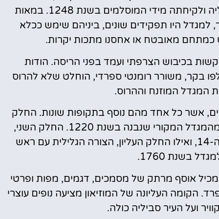
היה השתלטות הכוחות הנוצרים על העיר סביליה ולקיחתה מידי המוסלמים בשנת 1248. במאות
 למגדל היו תפקידים שונים, ביניהם שימש ככלא
ש כמתחם מאובטח או אחסנו מתכות יקרות.
 שניזוק קשות בכיבוש הצרפתי ועמד בפני הריסה. הודות
פו בקר, משורר רומנטי ספרדי, הוחלט שלא להרוס
ת המגדל המוזנח וההרוס.
רכב מ-3 חלקים מחוברים, אשר כל אחד מהם נוסף בתקופות שונות. החלק
התחתון של המגדל הוא החלק העתיק ביותר, מהמגדל המקורי שנבנה בשנת 1220. החלק השני,
מבנה המשושה האמצעי, נוסף למגדל במאה ה-14, ואילו החלק העליון, הצורה הגלילית עם ראש
דל בשנת 1760.
 ימי, המכיל אוסף מרתק של מסמכים, דגמים, מפות ופרטי
. הקומה העליונה של המוזיאון מציעה נופים עוצרי
ויר ועל העיר סביליה כולה.