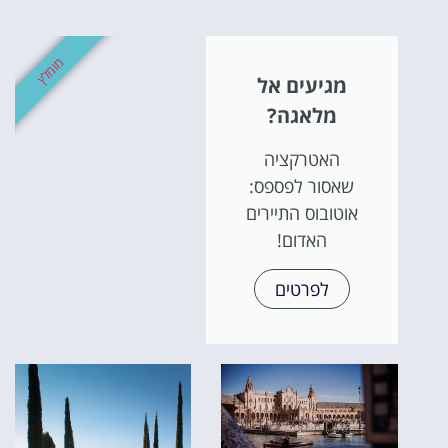
אטרקציו
וסיורים
מומלץ
מגיעים אל
הפעילויות השוות בי
מלאגה?
לחצו פה!
האטרקציה
שאסור לפספס:
אוטובוס התיירים
האדום!
לפרטים