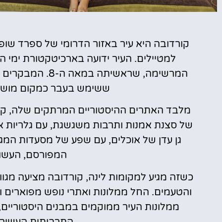
מלונות
קורדובה היא עיר באזור הדרומי של ספרד שופ
למטיילים. העיר ידועה בארכיטקטורת ימי
מציאת מלון
המרשימה, שראשיתה
מומלץ?
ששימש בעבר כמקום מושבה 
לחצו
פה!
מלבד האתרים ההיסטוריים המרתקים שלה, קורד
של סצנת אמנות ותרבות משגשגת, עם גלריות אמנ
גן עדן של אוכלים, עם שפע של מסעדות המגי
המפורסם, העשוי 
כשזה מגיע למקומות לינה, קורדובה מציעה מגו
והטעמים. החל ממלונות ואתרי נופש מפוארים וע
ממלונות העיר ממוקמים במבנים היסטוריים
התרבותית העשירה