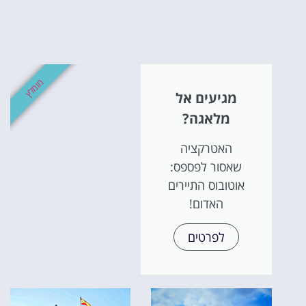
אטרקציו
וסיורים
מומלץ
מגיעים אל
הפעילויות השוות בי
מלאגה?
לחצו פה!
האטרקציה
שאסור לפספס:
אוטובוס התיירים
האדום!
לפרטים