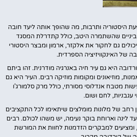
טיסות
עת היסטוריה ותרבות, מה שהופך אותה ליעד חובה
 הביניים שהשתמרה היטב, כולל קתדרלת המסגד
מציאת
 במאה ה-8. המבקרים יכולים גם לחקור את אלקזר, ארמון ומבצר היסטורי
טיסה זולה?
של האינקוויזיציה הספרדית.
לחצו
פה!
ובה היא גם עיר חיה באנרגיה מודרנית. זהו ביתם
ות, מוזיאונים ומקומות מוזיקה רבים. העיר היא גם
שות מטבח אנדלוסי מסורתי, כולל מרק סלמורג'ו
עגבניות, לחם ושום.
ון רחב של מלונות מומלצים שיתאימו לכל התקציבים
ד לינה וארוחת בוקר נעימה, יש משהו לכולם. רבים
, ומציעים למבקרים הזדמנות לחוות את המורשת
 של קורדובה מקרוב.