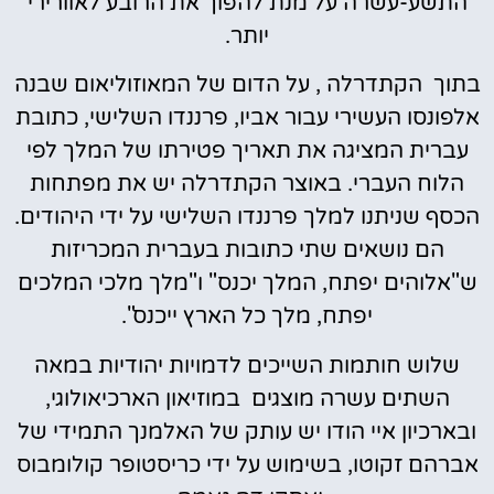
התשע-עשרה על מנת להפוך את הרובע לאוורירי
יותר.
בתוך הקתדרלה , על הדום של המאוזוליאום שבנה
אלפונסו העשירי עבור אביו, פרננדו השלישי, כתובת
עברית המציגה את תאריך פטירתו של המלך לפי
הלוח העברי. באוצר הקתדרלה יש את מפתחות
הכסף שניתנו למלך פרננדו השלישי על ידי היהודים.
הם נושאים שתי כתובות בעברית המכריזות
ש"אלוהים יפתח, המלך יכנס" ו"מלך מלכי המלכים
יפתח, מלך כל הארץ ייכנס".
שלוש חותמות השייכים לדמויות יהודיות במאה
השתים עשרה מוצגים במוזיאון הארכיאולוגי,
ובארכיון איי הודו יש עותק של האלמנך התמידי של
אברהם זקוטו, בשימוש על ידי כריסטופר קולומבוס