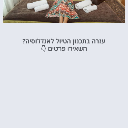
מלונות
עזרה בתכנון הטיול לאנדלוסיה?
מציאת מלון
👇
השאירו פרטים
מומלץ?
לחצו
פה!