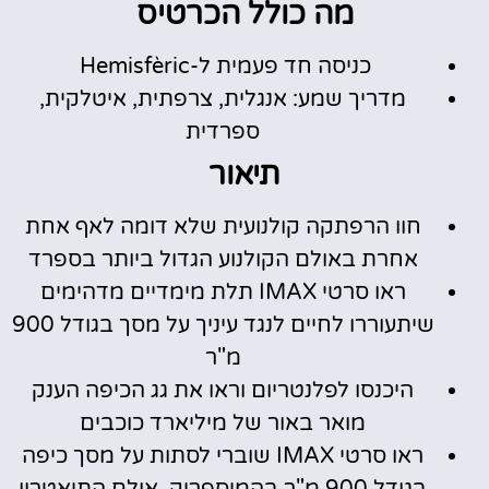
מה כולל הכרטיס
כניסה חד פעמית ל-Hemisfèric
מדריך שמע: אנגלית, צרפתית, איטלקית,
ספרדית
תיאור
חוו הרפתקה קולנועית שלא דומה לאף אחת
אחרת באולם הקולנוע הגדול ביותר בספרד
ראו סרטי IMAX תלת מימדיים מדהימים
שיתעוררו לחיים לנגד עיניך על מסך בגודל 900
מ"ר
היכנסו לפלנטריום וראו את גג הכיפה הענק
מואר באור של מיליארד כוכבים
ראו סרטי IMAX שוברי לסתות על מסך כיפה
בגודל 900 מ"ר בהמיספריק, אולם התיאטרון