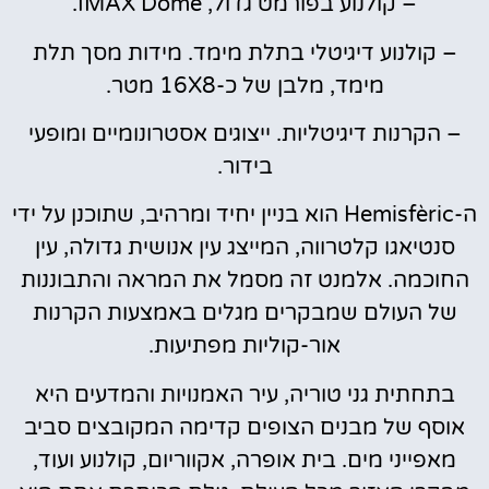
– קולנוע בפורמט גדול, IMAX Dome.
– קולנוע דיגיטלי בתלת מימד. מידות מסך תלת
מימד, מלבן של כ-16X8 מטר.
– הקרנות דיגיטליות. ייצוגים אסטרונומיים ומופעי
בידור.
ה-Hemisfèric הוא בניין יחיד ומרהיב, שתוכנן על ידי
סנטיאגו קלטרווה, המייצג עין אנושית גדולה, עין
החוכמה. אלמנט זה מסמל את המראה והתבוננות
של העולם שמבקרים מגלים באמצעות הקרנות
אור-קוליות מפתיעות.
בתחתית גני טוריה, עיר האמנויות והמדעים היא
אוסף של מבנים הצופים קדימה המקובצים סביב
מאפייני מים. בית אופרה, אקווריום, קולנוע ועוד,