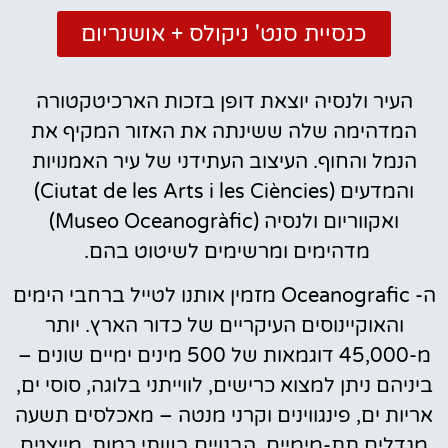
כנסיית סנט' ניקולס + אושנריום
העיר ולנסיה יוצאת דופן בזכות הארכיטקטורה
המדהימה שלה ששינתה את האזור המקיף את
הנמל והחוף. העיצוב העתידני של עיר האמנויות
והמדעים (Ciutat de les Arts i les Ciències)
ואקווריום ולנסיה (Museo Oceanogràfic)
מדהימים ומרשימים לשיטוט בהם.
ה- Oceanografic מזמין אותנו לטייל ברחבי הימים
והאוקיינוסים העיקריים של כדור הארץ. יותר
מ-45,000 דוגמאות של 500 מינים ימיים שונים –
ביניהם ניתן למצוא כרישים, לווייתני בלוגה, סוסי ים,
אריות ים, פינגווינים וקרני מנטה – מאכלסים תשעה
מגדלים תת-מימיים, הבנויים בשתי רמות, מייצגים