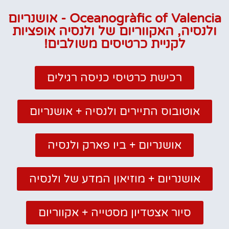
Oceanogràfic of Valencia - אושנריום
ולנסיה, האקווריום של ולנסיה אופציות
לקניית כרטיסים משולבים!
רכישת כרטיסי כניסה רגילים
אוטובוס התיירים ולנסיה + אושנריום
אושנריום + ביו פארק ולנסיה
אושנריום + מוזיאון המדע של ולנסיה
סיור אצטדיון מסטייה + אקווריום