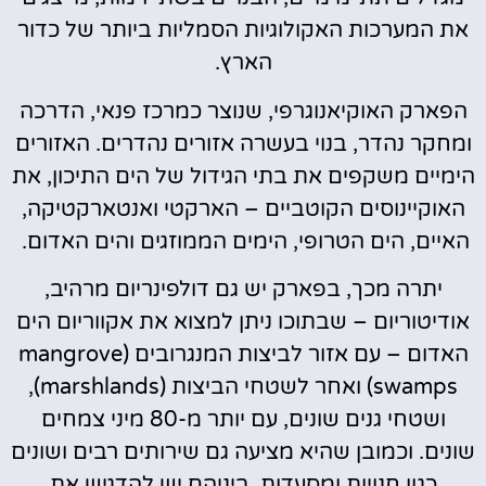
את המערכות האקולוגיות הסמליות ביותר של כדור
הארץ.
הפארק האוקיאנוגרפי, שנוצר כמרכז פנאי, הדרכה
ומחקר נהדר, בנוי בעשרה אזורים נהדרים. האזורים
הימיים משקפים את בתי הגידול של הים התיכון, את
האוקיינוסים הקוטביים – הארקטי ואנטארקטיקה,
האיים, הים הטרופי, הימים הממוזגים והים האדום.
יתרה מכך, בפארק יש גם דולפינריום מרהיב,
אודיטוריום – שבתוכו ניתן למצוא את אקווריום הים
האדום – עם אזור לביצות המנגרובים (mangrove
swamps) ואחר לשטחי הביצות (marshlands),
ושטחי גנים שונים, עם יותר מ-80 מיני צמחים
שונים. וכמובן שהיא מציעה גם שירותים רבים ושונים
כגון חנויות ומסעדות, ביניהם יש להדגיש את