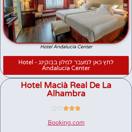
Hotel Andalucía Center
לחץ כאן למעבר למלון בבוקינג - Hotel
Andalucía Center
Hotel Macià Real De La
Alhambra





Booking.com