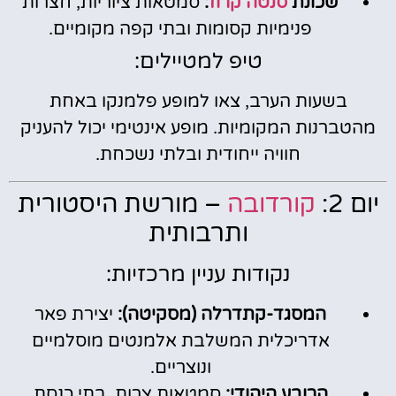
שכונת
סנטה קרוז
:
סמטאות ציוריות, חצרות
פנימיות קסומות ובתי קפה מקומיים.
טיפ למטיילים:
בשעות הערב, צאו למופע פלמנקו באחת
מהטברנות המקומיות. מופע אינטימי יכול להעניק
חוויה ייחודית ובלתי נשכחת.
יום 2:
קורדובה
– מורשת היסטורית
ותרבותית
נקודות עניין מרכזיות:
המסגד-קתדרלה (מסקיטה):
יצירת פאר
אדריכלית המשלבת אלמנטים מוסלמיים
ונוצריים.
הרובע היהודי:
סמטאות צרות, בתי כנסת