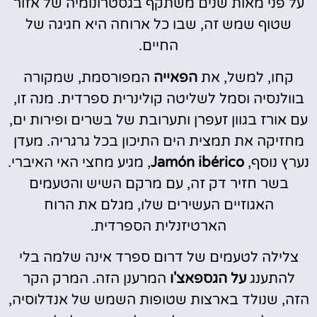
על פני מאות שנים משתקף בגסטרונומיה של אזור
שטוף שמש זה, שבו כל ארוחה היא חגיגה של
החיים.
קחו, למשל, את
הפאייה
המפורסמת, שמקורה
בוולנסיה וסמל לשליטה קולינרית ספרדית. מנה זו,
עם אורז בגוון זעפרן ותערובת של בשרים ופירות ים,
מחזיקה את תמצית הים התיכון בכל גרגריה. מעדן
נערץ נוסף,
Jamón ibérico
, מגיע מחצי האי האיברי.
בשר חזיר דק זה, עם מרקם השיש והטעמים
האגוזיים העשירים שלו, מגלם את הרוח
הארטיזנלית הספרדית.
צלילה לטעמים של דרום ספרד אינה שלמה בלי
להתענג
על הגספאצ'ו
המרענן הזה. המרק הקר
הזה, שנולד בארצות שטופות השמש של אנדלוסיה,