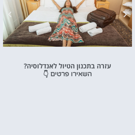
מלונות
עזרה בתכנון הטיול לאנדלוסיה?
מציאת מלון
👇
השאירו פרטים
מומלץ?
לחצו
פה!