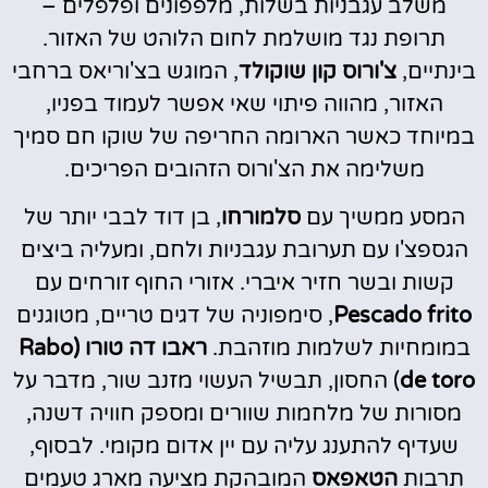
משלב עגבניות בשלות, מלפפונים ופלפלים –
תרופת נגד מושלמת לחום הלוהט של האזור.
בינתיים,
צ'ורוס קון שוקולד
, המוגש בצ'וריאס ברחבי
האזור, מהווה פיתוי שאי אפשר לעמוד בפניו,
במיוחד כאשר הארומה החריפה של שוקו חם סמיך
משלימה את הצ'ורוס הזהובים הפריכים.
המסע ממשיך עם
סלמורחו
, בן דוד לבבי יותר של
הגספצ'ו עם תערובת עגבניות ולחם, ומעליה ביצים
קשות ובשר חזיר איברי. אזורי החוף זורחים עם
Pescado frito
, סימפוניה של דגים טריים, מטוגנים
במומחיות לשלמות מוזהבת.
ראבו דה טורו (Rabo
de toro
) החסון, תבשיל העשוי מזנב שור, מדבר על
מסורות של מלחמות שוורים ומספק חוויה דשנה,
שעדיף להתענג עליה עם יין אדום מקומי. לבסוף,
תרבות
הטאפאס
המובהקת מציעה מארג טעמים