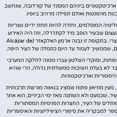
ם ארכיטקטוניים ביניהם המסגד של קורדובה, שנחשב
נות מהפנטות ואולם תפילה מרהיב ביופיו.
ידי שליטיה המוסלמים, וחזרה להיות תחת ידיים נוצריות
עצום שבעיר הוסב מיד לקתדרלה, וזה היה האירוע
המרכזי שסימל את חזרתה של העיר לשלטון נוצרי. בתקופה זו נבנה ארמון האלקאזר (Alcázar de
פחות, ומוקדי השלטון עברו ממנה לחלקה המערבי
כבר לא בעלת חשיבות ממשלתית גדולה, הרי שהיא
 היסטוריות וארכיטקטוניות.
 מעין מוזיאון פתוח שמציג בגאווה מורשת תרבותית
יר, שכמעט ולא השתנה מאז ימי הביניים, הוא אתר
ותלים של העיר, החצרות הפנימיות המסתוריות
ר למבקריה את סיפורי הציוויליזציות והאימפריות