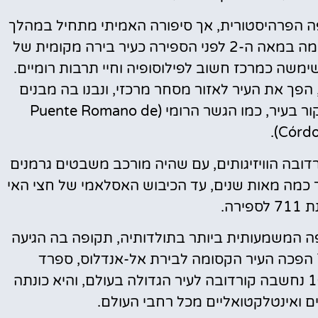
ופה הפרהיסטורית, אך סיפורה האמיתי מתחיל במהלך
שנות האימפריה הרומית. העיר הפסטורלית הוקמה במאה ה-2 לפני הספירה כעיר בירה מקומית של
שימשה כמרכז חשוב לפילוסופיה וחיי תרבות רומיים.
 הפך את העיר לאזור מסחר מרכזי, ונבנו בה מבנים
רומיים שאת חלקם ניתן למצוא עד היום בביקור בעיר, כמו הגשר הרומי (Puente Romano de
Córdob
ובה הוויזיגותים, עם שהיה מורכב משבטים גרמנים
שך כמה מאות שנים, עד הכיבוש האסלאמי של חצי האי
ירה.
המשמעותית ביותר בתולדותיה, תקופה בה הגיעה
לשגשוג תרבותי ואינטלקטואלי. בשנת 756 הפכה העיר הקסומה לבירת אל-אנדלוס, ספרד
האסלאמית, תחת שלטון הח'ליפות. במאה ה-10 נחשבה קורדובה לעיר הגדולה בעולם, והיא כונתה
דים ואינטלקטואליים מכל רחבי העולם.