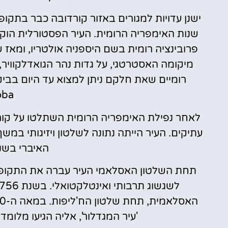
ישנן עדויות למגורים באזור קורדובה כבר בתק
פרובינציה רומית בשם היספניה אולטריו, ומאז 
מיקומה האסטרטגי, על גדות נהר הגואדלקוויר,
a).
לאחר נפילת האימפריה הרומית השתלטו על קורד
עתיקים. העיר הייתה נתונה לשלטון ויזיגותי במ
האיברי בשנת 711 לספ
תחת השלטון האסלאמי העיר עברה את התקופה 
'עיר המגדלור', אליה הגיעו מלומ