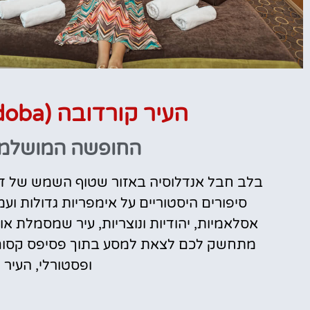
מלונות
העיר קורדובה (Córdoba)- מדריך למטיילים
מציאת מלון
החופשה המושלמת
מומלץ?
בלב חבל אנדלוסיה באזור שטוף השמש של דר
לחצו
פה!
סיפורים היסטוריים על אימפריות גדולות וע
אסלאמיות, יהודיות ונוצריות, עיר שמסמלת אול
מתחשק לכם לצאת למסע בתוך פסיפס קסום ש
ופסטורלי, העיר