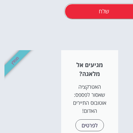
שלח
אטרקציו
וסיורים
מומלץ
מגיעים אל
הפעילויות השוות בי
מלאגה?
לחצו פה!
האטרקציה
שאסור לפספס:
אוטובוס התיירים
האדום!
לפרטים