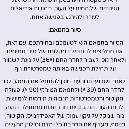
הארכיטקטורה הערבסקית שלה. הרגישו את
הניגודים של המים על העור, תחושה אידיאלית
לעורר ולהירגע בפגישה אחת.
סיור בחמאם:
הסיור בחמאם הוא לטעמכם ובחירתכם. עם זאת,
אנו ממליצים להתחיל במקלחת של מים חמימים
ולאחר מכן לעבור לחדר החם (36º) על מנת לשמור
על תחילת הפגישה באותה טמפרטורת גוף.
לאחר שנרגעתם והעור מוכן להתחיל את המסע, לכו
לחדר החם (39 º) ולחמאם הטורקי (90 º). פעולת
הקיטור והטמפרטורות הגבוהות תורמות לגמישות
ולחות העור. הנקבוביות מתרחבות ומתחילה הזעה,
מה שמקל על ניקוי עמוק של האפידרמיס. הקיטור,
בנוסף, מעדיף את הרחבת כלי הדם וסילוק הרעלים.