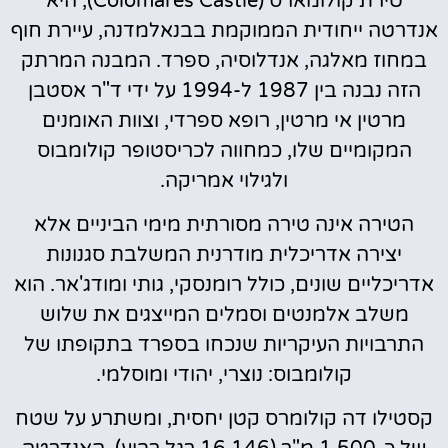
טירת קולומארס (Colomares Castle), היא
אנדרטה ייחודית הממוקמת בבנאלמדנה, עיירת חוף
במחוז מאלגה, אנדלוסיה, ספרד. המבנה המרתק
הזה נבנה בין 1987 ל-1994 על ידי ד"ר אסטבן
מרטין אי מרטין, רופא ספרדי, וצוות האומנים
המקומיים שלו, כמחווה לכריסטופר קולומבוס
ולגילוי אמריקה.
הטירה אינה טירה מסורתית מימי הביניים אלא
יצירה אדריכלית מודרנית המשלבת סגנונות
אדריכליים שונים, כולל רומנסקי, גותי ומודג'אר. הוא
משלב אלמנטים וסמלים המייצגים את שלוש
התרבויות העיקריות שנכחו בספרד בתקופתו של
קולומבוס: נוצרי, יהודי ומוסלמי.
קסטילו דה קולומרס קטן יחסית, ומשתרע על שטח