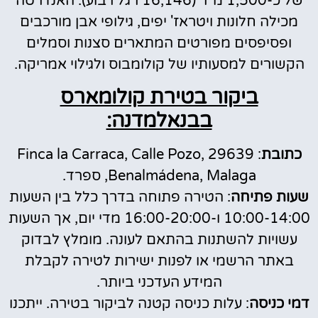
של כ-1,500 מ"ר (16,146 רגל רבוע). האנדרטה
מכילה חלונות ויטראז' יפים, גילופי אבן מורכבים
ופסיפסים מפורטים המתארים סצנות וסמלים
הקשורים למסעותיו של קולומבוס ולגילוי אמריקה.
ביקור בטירת קולומארס
בבנאלמדנה:
כתובת
: Finca la Carraca, Calle Pozo, 29639
Benalmádena, Malaga, ספרד.
שעות פתיחה
: הטירה פתוחה בדרך כלל בין השעות
10:00-14:00 ו-16:00-20:00 מדי יום, אך השעות
עשויות להשתנות בהתאם לעונה. מומלץ לבדוק
באתר הרשמי או לפנות ישירות לטירה לקבלת
המידע העדכני ביותר.
דמי כניסה
: עלות כניסה קטנה לביקור בטירה. ייתכנו