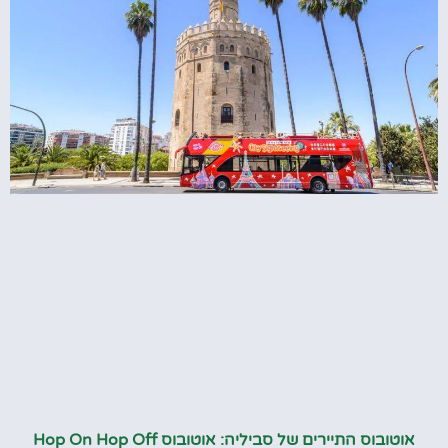
אוטובוס התיירים של סביליה: אוטובוס Hop On Hop Off