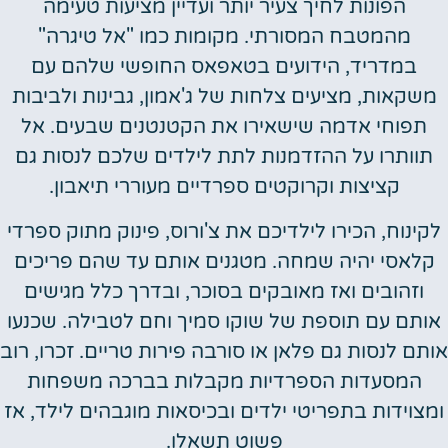
הפונות לחיך צעיר יותר ועדיין מציעות טעימה
מהמטבח המסורתי. מקומות כמו "אל טיגרה"
במדריד, הידועים בטאפאס החופשי שלהם עם
שקאות, מציעים צלחות של ג'אמון, גבינות ולביבות
תפוחי אדמה שישאירו את הקטנטנים שבעים. אל
תוותרו על ההזדמנות לתת לילדים שלכם לנסות גם
קציצות וקרוקטים ספרדיים מעוררי תיאבון.
קינוח, הכירו לילדיכם את צ'ורוס, פינוק מתוק ספרדי
קלאסי יהיה שמחה. מטגנים אותם עד שהם פריכים
וזהובים ואז מאובקים בסוכר, ובדרך כלל מגישים
ותם עם תוספת של שוקו סמיך וחם לטבילה. שכנעו
תם לנסות גם פלאן או סורבה פירות טריים. זכרו, רוב
המסעדות הספרדיות מקבלות בברכה משפחות
מצוידות בתפריטי ילדים ובכיסאות מוגבהים לילד, אז
פשוט תשאלו.