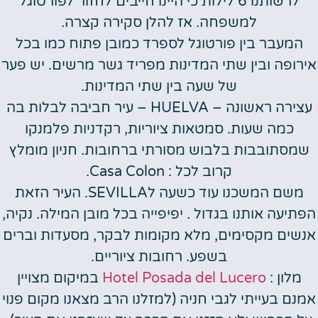
לרשותנו 6 לילות כי היינו חייבים לחזור לפורטוגל
למשפחה. אז להלן סקירה קצרה.
המעבר בין פורטוגל לספרד כמובן פתוח כמו בכל
אירופה ובין שתי המדינות מפריד גשר מרשים. יש פער
של שעה בין שתי המדינות.
עצירה ראשונה
– HUELVA – עיר חביבה לבלות בה
כמה שעות. סמטאות ציוריות, רקדניות פלמנקו
שמסתובבות בלבוש מסורתי ברחובות. חניון מומלץ
קרוב לכל : Casa Colon.
משם המשכנו עוד כשעה לSEVILLA. העיר הזאת
הפתיעה אותנו בגדול . יפיפייה בכל מובן המילה. נקיה,
אנשים מקסימים, מלא מקומות לבקר, מסעדות וברים
בשפע. רחובות ציוריים.
מלון
:
Hotel Posada del Lucero
במיקום מצויין
אמנם בעייתי לגבי חניה (למזלנו הרב מצאנו מקום פנוי