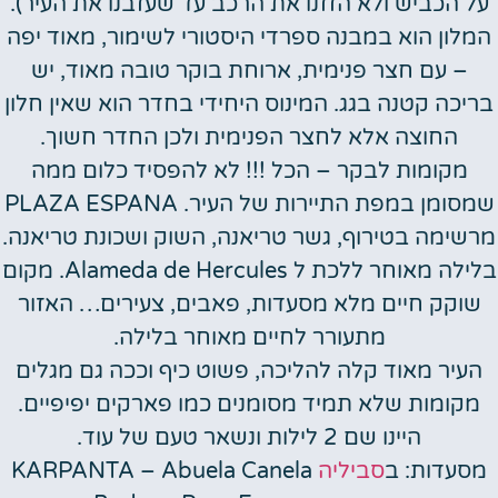
על הכביש ולא הזזנו את הרכב עד שעזבנו את העיר).
המלון הוא במבנה ספרדי היסטורי לשימור, מאוד יפה
– עם חצר פנימית, ארוחת בוקר טובה מאוד, יש
בריכה קטנה בגג. המינוס היחידי בחדר הוא שאין חלון
החוצה אלא לחצר הפנימית ולכן החדר חשוך.
מקומות לבקר –
הכל !!! לא להפסיד כלום ממה
שמסומן במפת התיירות של העיר. PLAZA ESPANA
מרשימה בטירוף, גשר טריאנה, השוק ושכונת טריאנה.
בלילה מאוחר ללכת ל Alameda de Hercules. מקום
שוקק חיים מלא מסעדות, פאבים, צעירים… האזור
מתעורר לחיים מאוחר בלילה.
העיר מאוד קלה להליכה, פשוט כיף וככה גם מגלים
מקומות שלא תמיד מסומנים כמו פארקים יפיפיים.
היינו שם 2 לילות ונשאר טעם של עוד.
מסעדות
: ב
סביליה
KARPANTA – Abuela Canela